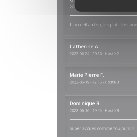
2022-07-04
- 19:45 - Hosté 2
L accueil au top, les plats très bo
Catherine
A
2022-06-24
- 20:30 - Hosté 2
Marie Pierre
F
2022-06-19
- 12:15 - Hosté 3
Dominique
B
2022-06-16
- 19:45 - Hosté 9
Super accueil comme toujours !!!