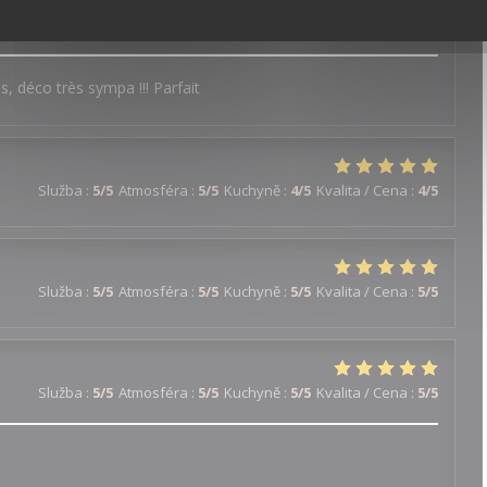
Služba
:
5
/5
Atmosféra
:
5
/5
Kuchyně
:
5
/5
Kvalita / Cena
:
5
/5
ns, déco très sympa !!! Parfait
Služba
:
5
/5
Atmosféra
:
5
/5
Kuchyně
:
4
/5
Kvalita / Cena
:
4
/5
Služba
:
5
/5
Atmosféra
:
5
/5
Kuchyně
:
5
/5
Kvalita / Cena
:
5
/5
Služba
:
5
/5
Atmosféra
:
5
/5
Kuchyně
:
5
/5
Kvalita / Cena
:
5
/5