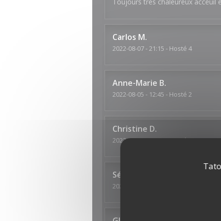
Toujours très chaleureux acceuil e
Carlos
M
2022-08-07
- 21:15 - Hosté 4
Anne-Marie
B
2022-08-05
- 12:45 - Hosté 2
Christine
D
2022-07-21
- 20:15 - Hosté 2
Tato
Séverine
M
2022-07-10
- 19:30 - Hosté 4
GUILLAUME
D