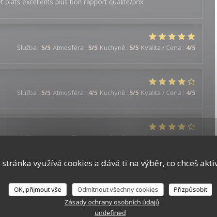
t plats excellents plus bon rapport qualite/prix
Služba
:
5
/5
Atmosféra
:
5
/5
Kuchyně
:
5
/5
Kvalita / Cena
:
4
/5
Služba
:
5
/5
Atmosféra
:
4
/5
Kuchyně
:
5
/5
Kvalita / Cena
:
4
/5
Služba
:
3
/5
Atmosféra
:
4
/5
Kuchyně
:
4
/5
Kvalita / Cena
:
5
/5
 stránka využívá cookies a dává ti na výběr, co chceš akti
Služba
:
5
/5
Atmosféra
:
5
/5
Kuchyně
:
5
/5
Kvalita / Cena
:
5
/5
OK, přijmout vše
Odmítnout všechny cookies
Přizpůsobit
Zásady ochrany osobních údajů
undefined