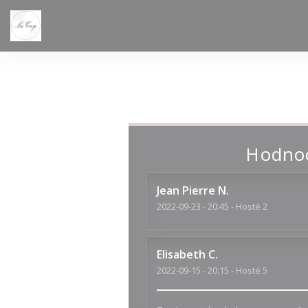
Panel pro správu cookies
Hodnoc
Jean Pierre
N
2022-09-23
- 20:45 - Hosté 2
Elisabeth
C
2022-09-15
- 20:15 - Hosté 5