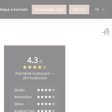
Mapa a kontakt
Rezervovat stůl
Odnést
CS
4.3
/5
Průměrné hodnocení —
207 hodnoceni
Služba
Atmosféra
Menu
Kvalita/Cena