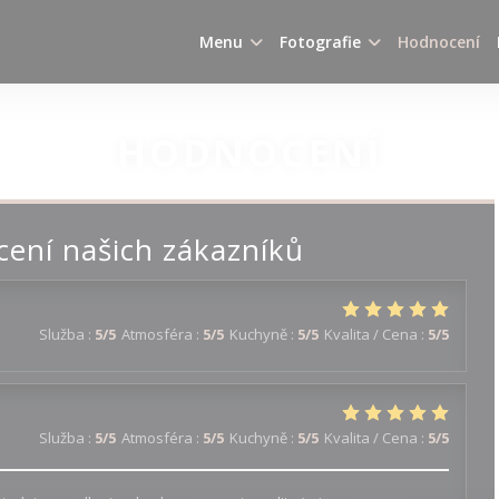
Menu
Fotografie
Hodnocení
HODNOCENÍ
ení našich zákazníků
Služba
:
5
/5
Atmosféra
:
5
/5
Kuchyně
:
5
/5
Kvalita / Cena
:
5
/5
Služba
:
5
/5
Atmosféra
:
5
/5
Kuchyně
:
5
/5
Kvalita / Cena
:
5
/5