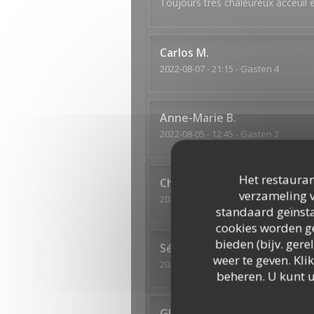
Toujours très chaleureux acceuil e
Carlos
M
2022-08-07
- 21:15 - Gasten 4
Anne-Marie
B
2022-08-05
- 12:45 - Gasten 2
Het restauran
Christine
D
verzameling v
2022-07-21
- 20:15 - Gasten 2
standaard geïnsta
cookies worden ge
bieden (bijv. ger
Séverine
M
weer te geven. Klik
2022-07-10
- 19:30 - Gasten 4
beheren. U kunt 
GUILLAUME
D