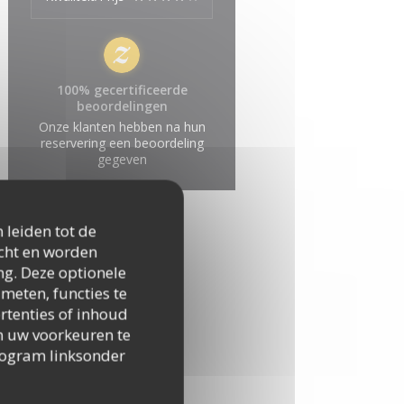
100% gecertificeerde
beoordelingen
Onze klanten hebben na hun
reservering een beoordeling
gegeven
 leiden tot de
icht en worden
ng. Deze optionele
meten, functies te
rtenties of inhoud
 om uw voorkeuren te
togram linksonder