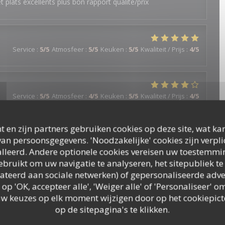
t plats excellents plus bon rapport qualite/prix
Service
:
5
/5
Atmosfeer
:
5
/5
Keuken
:
5
/5
Kwaliteit / Prijs
:
4
/5
Service
:
5
/5
Atmosfeer
:
4
/5
Keuken
:
5
/5
Kwaliteit / Prijs
:
4
/5
t en zijn partners gebruiken cookies op deze site, wat kan
an persoonsgegevens. 'Noodzakelijke' cookies zijn verpl
Service
:
3
/5
Atmosfeer
:
4
/5
Keuken
:
4
/5
Kwaliteit / Prijs
:
5
/5
lleerd. Andere optionele cookies vereisen uw toestemmi
bruikt om uw navigatie te analyseren, het sitepubliek te 
elateerd aan sociale netwerken) of gepersonaliseerde adve
 op 'OK, accepteer alle', 'Weiger alle' of 'Personaliseer'
Service
:
5
/5
Atmosfeer
:
5
/5
Keuken
:
5
/5
Kwaliteit / Prijs
:
5
/5
uw keuzes op elk moment wijzigen door op het cookiepic
op de sitepagina's te klikken.