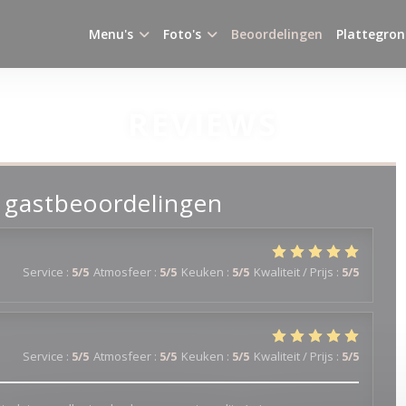
Menu's
Foto's
Beoordelingen
Plattegron
REVIEWS
 gastbeoordelingen
Service
:
5
/5
Atmosfeer
:
5
/5
Keuken
:
5
/5
Kwaliteit / Prijs
:
5
/5
Service
:
5
/5
Atmosfeer
:
5
/5
Keuken
:
5
/5
Kwaliteit / Prijs
:
5
/5