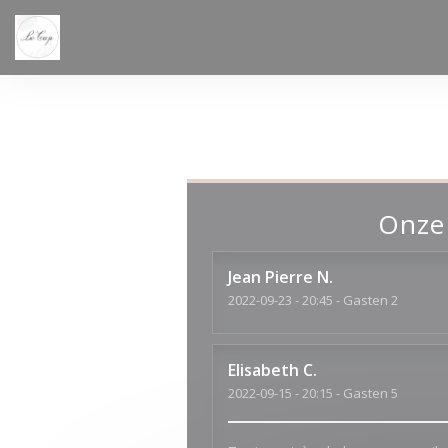
Cookies beheer paneel
Onze
Jean Pierre
N
2022-09-23
- 20:45 - Gasten 2
Elisabeth
C
2022-09-15
- 20:15 - Gasten 5