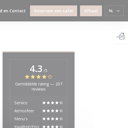
d en Contact
Reserveer een tafel
Afhaal
NL
4.3
/5
Gemiddelde rating —
207
reviews
Service
Atmosfeer
Menu's
Kwaliteit/Prijs