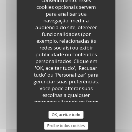
consentimento. Esses
cookies opcionais servem
para analisar sua
navegação, medir a
audiência do site, oferecer
funcionalidades (por
exemplo, relacionadas às
redes sociais) ou exibir
publicidade ou conteúdos
personalizados. Clique em
'OK, aceitar tudo', 'Recusar
tudo' ou 'Personalizar' para
gerenciar suas preferências.
Você pode alterar suas
escolhas a qualquer
momento clicando no ícone
de cookie no canto inferior
esquerdo das páginas do
OK, aceitar tudo
site.
Proíbe todos cookies