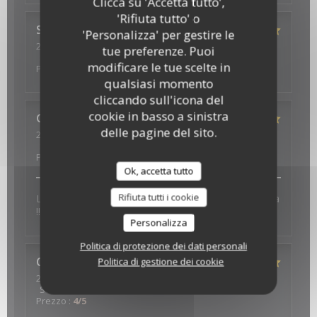
Clicca su 'Accetta tutto',
'Rifiuta tutto' o
Séverine
M
'Personalizza' per gestire le
2022-07-10
- 19:30 - Ospiti 4
tue preferenze. Puoi
Servizio
:
5
/5
Atmosfera
:
5
/5
Cucina
:
5
/5
Qualità /
modificare le tue scelte in
Prezzo
:
5
/5
qualsiasi momento
cliccando sull'icona del
cookie in basso a sinistra
GUILLAUME
D
delle pagine del sito.
2022-07-04
- 19:45 - Ospiti 2
Servizio
:
5
/5
Atmosfera
:
5
/5
Cucina
:
5
/5
Qualità /
Prezzo
:
5
/5
Ok, accetta tutto
Rifiuta tutti i cookie
L accueil au top, les plats très bons, déco très sympa
!!! Parfait
Personalizza
Politica di protezione dei dati personali
Catherine
A
Politica di gestione dei cookie
2022-06-24
- 20:30 - Ospiti 2
Servizio
:
5
/5
Atmosfera
:
5
/5
Cucina
:
4
/5
Qualità /
Prezzo
:
4
/5