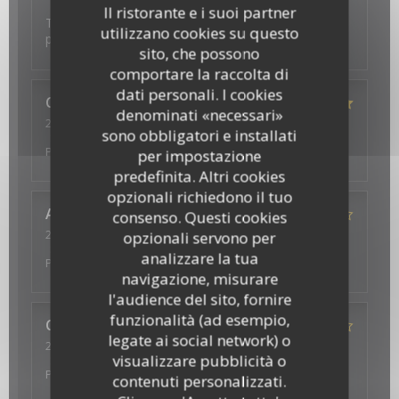
Il ristorante e i suoi partner
Toujours très chaleureux acceuil et plats excellents
utilizzano cookies su questo
plus bon rapport qualite/prix
sito, che possono
comportare la raccolta di
dati personali. I cookies
Carlos
M
denominati «necessari»
2022-08-07
- 21:15 - Ospiti 4
sono obbligatori e installati
Servizio
:
5
/5
Atmosfera
:
5
/5
Cucina
:
5
/5
Qualità /
Prezzo
:
4
/5
per impostazione
predefinita. Altri cookies
opzionali richiedono il tuo
Anne-Marie
B
consenso. Questi cookies
2022-08-05
- 12:45 - Ospiti 2
opzionali servono per
Servizio
:
5
/5
Atmosfera
:
4
/5
Cucina
:
5
/5
Qualità /
analizzare la tua
Prezzo
:
4
/5
navigazione, misurare
l'audience del sito, fornire
funzionalità (ad esempio,
Christine
D
legate ai social network) o
2022-07-21
- 20:15 - Ospiti 2
visualizzare pubblicità o
Servizio
:
3
/5
Atmosfera
:
4
/5
Cucina
:
4
/5
Qualità /
Prezzo
:
5
/5
contenuti personalizzati.