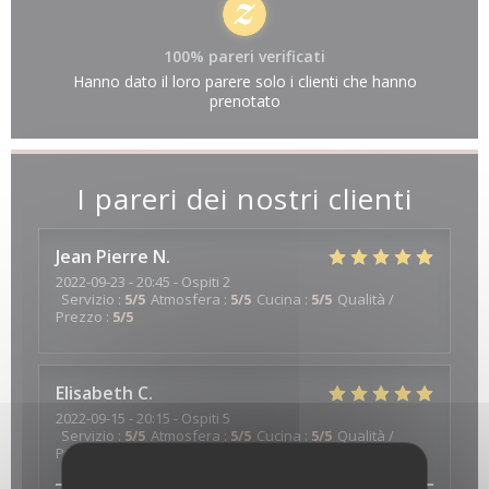
100% pareri verificati
Hanno dato il loro parere solo i clienti che hanno
prenotato
I pareri dei nostri clienti
Jean Pierre
N
2022-09-23
- 20:45 - Ospiti 2
Servizio
:
5
/5
Atmosfera
:
5
/5
Cucina
:
5
/5
Qualità /
Prezzo
:
5
/5
Elisabeth
C
2022-09-15
- 20:15 - Ospiti 5
Servizio
:
5
/5
Atmosfera
:
5
/5
Cucina
:
5
/5
Qualità /
Prezzo
:
5
/5