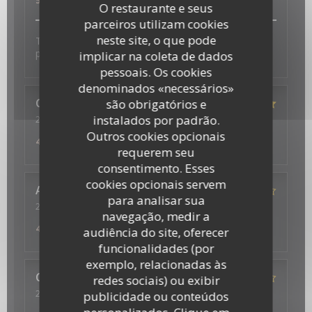
5
/5
O restaurante e seus
parceiros utilizam cookies
neste site, o que pode
Toujours très chaleureux acceuil et plats excellents
plus bon rapport qualite/prix
implicar na coleta de dados
pessoais. Os cookies
denominados «necessários»
Carlos
M
são obrigatórios e
instalados por padrão.
2022-08-07
- 21:15 - guests 4
service
:
5
/5
ambience
:
5
/5
menu
:
5
/5
quality_price
:
Outros cookies opcionais
4
/5
requerem seu
consentimento. Esses
cookies opcionais servem
Anne-Marie
B
para analisar sua
2022-08-05
- 12:45 - guests 2
navegação, medir a
service
:
5
/5
ambience
:
4
/5
menu
:
5
/5
quality_price
:
4
/5
audiência do site, oferecer
funcionalidades (por
exemplo, relacionadas às
Christine
D
redes sociais) ou exibir
2022-07-21
- 20:15 - guests 2
publicidade ou conteúdos
service
:
3
/5
ambience
:
4
/5
menu
:
4
/5
quality_price
: