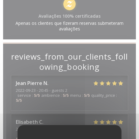
Avaliações 100% certificadas
Apenas os clientes que fizeram reservas submeteram
avaliações
reviews_from_our_clients_foll
owing_booking
Jean Pierre
N
2022-09-23
- 20:45 - guests 2
service
:
5
/5
ambience
:
5
/5
menu
:
5
/5
quality_price
:
5
/5
Elisabeth
C
2022-09-15
- 20:15 - guests 5
service
:
5
/5
ambience
:
5
/5
menu
:
5
/5
quality_price
: