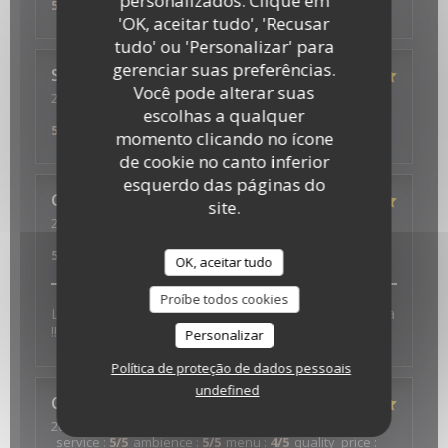
personalizados. Clique em
5
/5
'OK, aceitar tudo', 'Recusar
tudo' ou 'Personalizar' para
gerenciar suas preferências.
Séverine
M
Você pode alterar suas
2022-07-10
- 19:30 - guests 4
escolhas a qualquer
service
:
5
/5
ambience
:
5
/5
menu
:
5
/5
quality_price
:
5
/5
momento clicando no ícone
de cookie no canto inferior
esquerdo das páginas do
GUILLAUME
D
site.
2022-07-04
- 19:45 - guests 2
service
:
5
/5
ambience
:
5
/5
menu
:
5
/5
quality_price
:
5
/5
OK, aceitar tudo
Proíbe todos cookies
L accueil au top, les plats très bons, déco très sympa
!!! Parfait
Personalizar
Política de proteção de dados pessoais
undefined
Catherine
A
2022-06-24
- 20:30 - guests 2
service
:
5
/5
ambience
:
5
/5
menu
:
4
/5
quality_price
: