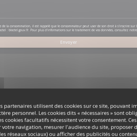
de de la consommation, il est rappelé que le consommateur peut user de son droit à s'inscrire sur l
ctel :
bloctel.gouv.fr
. Pour plus d'informations sur le traitement de vos données, consultez notr
s partenaires utilisent des cookies sur ce site, pouvant i
interactive Waze, vous devez accepter les cookies Waze Map (Google). Ces cooki
ère personnel. Les cookies dits « nécessaires » sont oblig
données de navigation et de localisation.
Autoriser
s cookies facultatifs nécessitent votre consentement. Ces
r votre navigation, mesurer l'audience du site, proposer d
c les réseaux sociaux) ou afficher des publicités ou conte