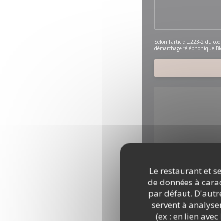
Selon l'article L.223-2 du co
démarchage téléphonique Blo
Le restaurant et se
Pour afficher la carte 
de données à caract
par défaut. D'autre
servent à analyse
(ex : en lien ave