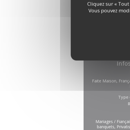
Cliquez sur « Tout 
Vous pouvez modif
Info
Faite Maison, França
Type 
R
Mariages / Fiançail
banquets, Privatis