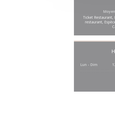
Moyen
Ticket Restaurant,
restaurant, Espèc
C
H
Lun
-
Dim
1