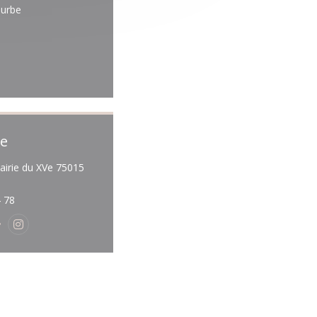
ourbe
se
mairie du XVe 75015
(ouvre une nouvelle fenêtre))
4 78
(ouvre une nouvelle fenêtre))
tter ((ouvre une nouvelle fenêtre))
Instagram ((ouvre une nouvelle fenêtre))