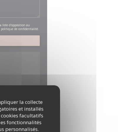
a liste d'opposition au
e
politique de confidentialité
.
mpliquer la collecte
es peuvent collecter des
atoires et installés
 cookies facultatifs
es fonctionnalités
nus personnalisés.