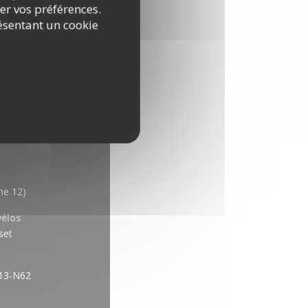
rer vos préférences.
ésentant un cookie
ne 12)
vélos
set
13-N62