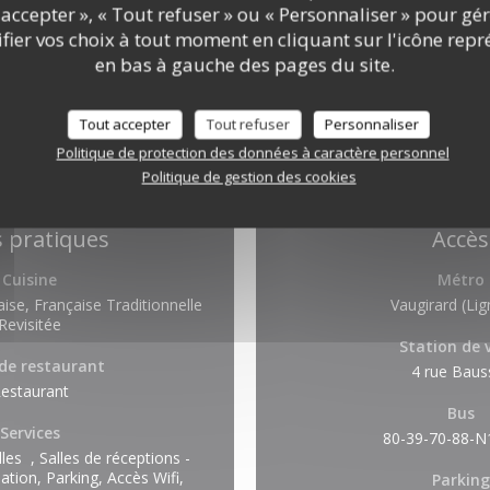
accepter », « Tout refuser » ou « Personnaliser » pour gé
ier vos choix à tout moment en cliquant sur l'icône repr
en bas à gauche des pages du site.
Tout accepter
Tout refuser
Personnaliser
Politique de protection des données à caractère personnel
Politique de gestion des cookies
s pratiques
Accès
Cuisine
Métro
ise, Française Traditionnelle
Vaugirard (Lig
Revisitée
Station de 
de restaurant
4 rue Baus
estaurant
Bus
Services
80-39-70-88-N
les , Salles de réceptions -
ation, Parking, Accès Wifi,
Parking