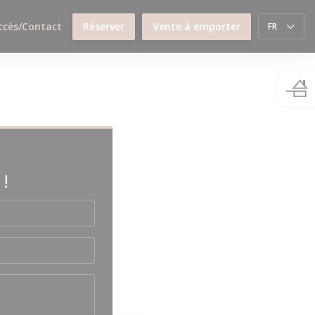
ccès/Contact
Réserver
Vente à emporter
FR
!