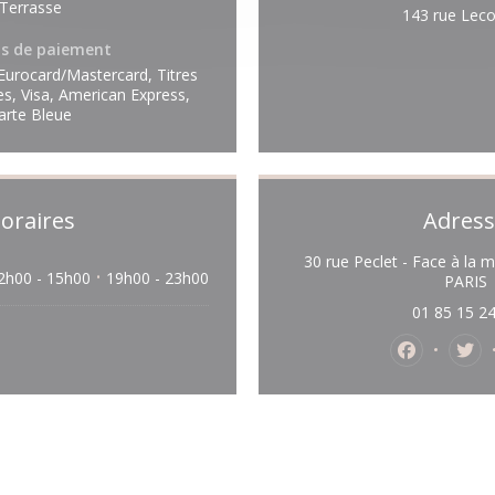
Terrasse
143 rue Lec
s de paiement
 Eurocard/Mastercard, Titres
es, Visa, American Express,
arte Bleue
oraires
Adres
30 rue Peclet - Face à la 
2h00 - 15h00
19h00 - 23h00
(
•
PARIS
01 85 15 2
Facebook (
Twi