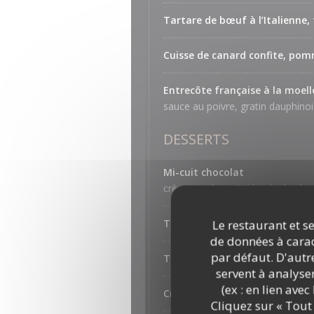
Tartare de bœuf à l’Italienne,
Cuisse de canard confite, pomm
Entrecôte française à la moell
sauce au poivre, gratin dauphino
DESSERTS
Mi-cuit chocolat
crème anglaise OU boule de glac
Tarte aux pommes caramélisées
Le restaurant et se
de données à caract
par défaut. D'autre
Tiramisu selon l'humeur du ch
servent à analyse
(ex : en lien ave
Crème brulée à la vanille
Cliquez sur « Tout 