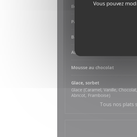
Vous pouvez modif
Ile flottante aux pralines rose
Pain perdu, sauce caramel et 
Baba au rhum
Assiette de fromages
Mousse au chocolat
Glace, sorbet
Glace (Caramel, Vanille, Chocolat,
Abricot, Framboise)
Tous nos plats s