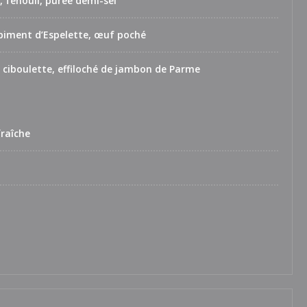
, fenouil, purée demi-sel
piment d’Espelette, œuf poché
 ciboulette, effiloché de jambon de Parme
fraîche