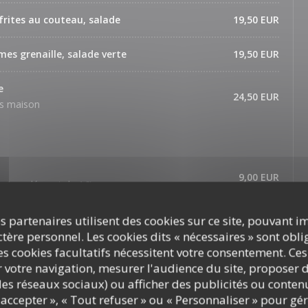
 frites au couteau, salade
19,50 EUR
es grenaille, salade verte
19,50 EUR
e
24,50 EUR
is maison
9,00 EUR
e (supplément de 1€)
 et sa glace vanille
10,00 EUR
s partenaires utilisent des cookies sur ce site, pouvant i
ère personnel. Les cookies dits « nécessaires » sont oblig
s cookies facultatifs nécessitent votre consentement. Ces
ef
9,00 EUR
r votre navigation, mesurer l'audience du site, proposer d
c les réseaux sociaux) ou afficher des publicités ou conte
9,00 EUR
accepter », « Tout refuser » ou « Personnaliser » pour gé