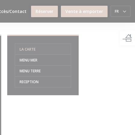
ccès/Contact
Réserver
Vente à emporter
FR
LA CARTE
MENU MER
MENU TERRE
RECEPTION