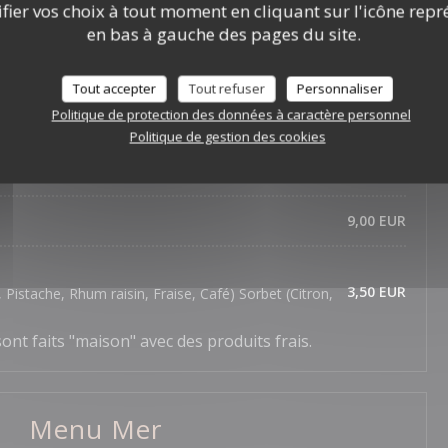
ier vos choix à tout moment en cliquant sur l'icône repr
s
9,00 EUR
en bas à gauche des pages du site.
glace au caramel
10,00 EUR
Tout accepter
Tout refuser
Personnaliser
Politique de protection des données à caractère personnel
10,00 EUR
Politique de gestion des cookies
11,00 EUR
9,00 EUR
3,50 EUR
 Pistache, Rhum raisin, Fraise, Café) Sorbet (Citron,
ont faits "maison" avec des produits frais.
Menu Mer