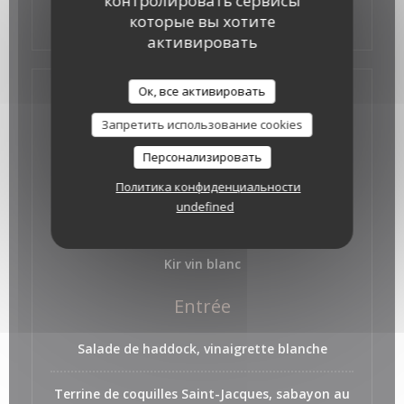
контролировать сервисы
Tous nos plats sont faits "maison" avec des
которые вы хотите
produits frais.
активировать
Ок, все активировать
Menu Mer
Запретить использование cookies
31,00 EUR
Персонализировать
Политика конфиденциальности
undefined
Apéritif
Kir vin blanc
Entrée
Salade de haddock, vinaigrette blanche
Terrine de coquilles Saint-Jacques, sabayon au