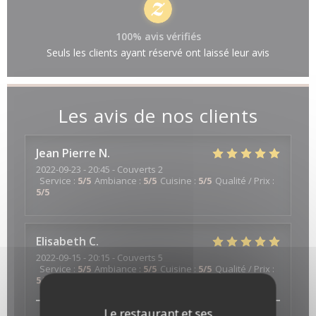
100% avis vérifiés
Seuls les clients ayant réservé ont laissé leur avis
Les avis de nos clients
Jean Pierre
N
2022-09-23
- 20:45 - Couverts 2
Service
:
5
/5
Ambiance
:
5
/5
Cuisine
:
5
/5
Qualité / Prix
:
5
/5
Elisabeth
C
2022-09-15
- 20:15 - Couverts 5
Service
:
5
/5
Ambiance
:
5
/5
Cuisine
:
5
/5
Qualité / Prix
:
5
/5
Le restaurant et ses