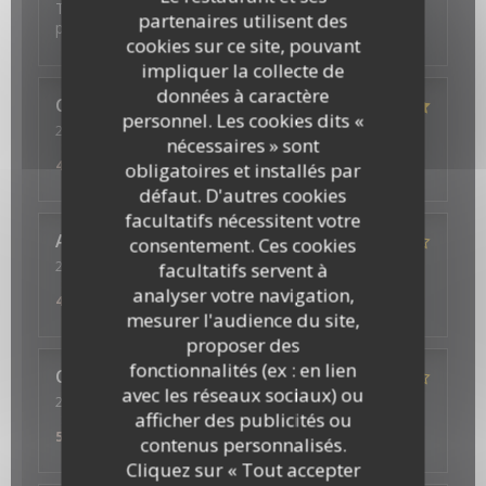
Toujours très chaleureux acceuil et plats excellents
partenaires utilisent des
plus bon rapport qualite/prix
cookies sur ce site, pouvant
impliquer la collecte de
données à caractère
Carlos
M
personnel. Les cookies dits «
2022-08-07
- 21:15 - Couverts 4
nécessaires » sont
Service
:
5
/5
Ambiance
:
5
/5
Cuisine
:
5
/5
Qualité / Prix
:
4
/5
obligatoires et installés par
défaut. D'autres cookies
facultatifs nécessitent votre
Anne-Marie
B
consentement. Ces cookies
2022-08-05
- 12:45 - Couverts 2
facultatifs servent à
Service
:
5
/5
Ambiance
:
4
/5
Cuisine
:
5
/5
Qualité / Prix
:
analyser votre navigation,
4
/5
mesurer l'audience du site,
proposer des
fonctionnalités (ex : en lien
Christine
D
avec les réseaux sociaux) ou
2022-07-21
- 20:15 - Couverts 2
afficher des publicités ou
Service
:
3
/5
Ambiance
:
4
/5
Cuisine
:
4
/5
Qualité / Prix
:
5
/5
contenus personnalisés.
Cliquez sur « Tout accepter