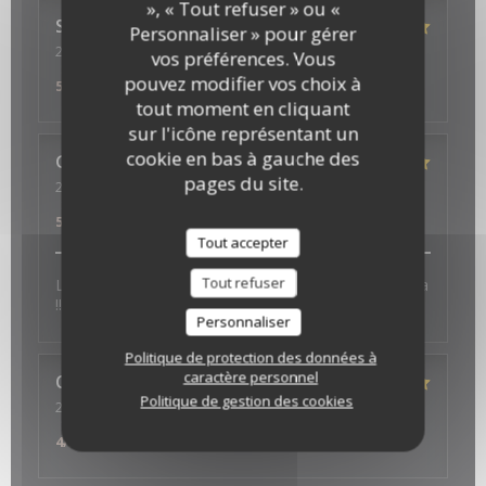
», « Tout refuser » ou «
Séverine
M
Personnaliser » pour gérer
2022-07-10
- 19:30 - Couverts 4
vos préférences. Vous
Service
:
5
/5
Ambiance
:
5
/5
Cuisine
:
5
/5
Qualité / Prix
:
pouvez modifier vos choix à
5
/5
tout moment en cliquant
sur l'icône représentant un
cookie en bas à gauche des
GUILLAUME
D
pages du site.
2022-07-04
- 19:45 - Couverts 2
Service
:
5
/5
Ambiance
:
5
/5
Cuisine
:
5
/5
Qualité / Prix
:
5
/5
Tout accepter
Tout refuser
L accueil au top, les plats très bons, déco très sympa
!!! Parfait
Personnaliser
Politique de protection des données à
caractère personnel
Catherine
A
Politique de gestion des cookies
2022-06-24
- 20:30 - Couverts 2
Service
:
5
/5
Ambiance
:
5
/5
Cuisine
:
4
/5
Qualité / Prix
:
4
/5